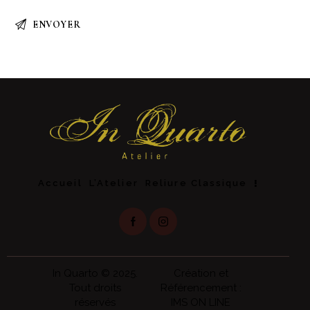
Accueil
L’Atelier
Reliure Classique
In Quarto
© 2025.
Création et
Tout droits
Référencement :
réservés
IMS ON LINE