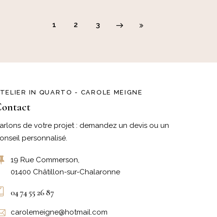
1
Next
2
Last
3
TELIER IN QUARTO - CAROLE MEIGNE
ontact
arlons de votre projet : demandez un devis ou un
onseil personnalisé.
19 Rue Commerson,
01400 Châtillon-sur-Chalaronne
04 74 55 26 87
carolemeigne@hotmail.com