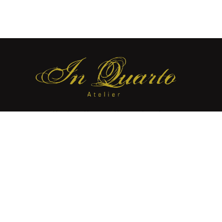
Accueil
L’Atelier
Reliure Classique
In Quarto
© 2025.
Création et
Tout droits
Référencement :
réservés
IMS ON LINE
Mentions Légales