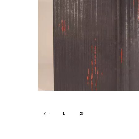
Ben Jelloun
<
1
2